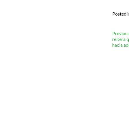
Posted 
Na
Previous
reitera 
hacia ad
de
en