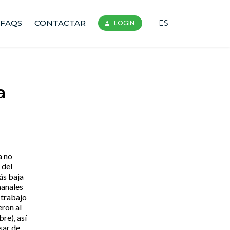
FAQS
CONTACTAR
ES
LOGIN
a
a
a no
 del
ás baja
manales
 trabajo
ron al
re), así
sar de