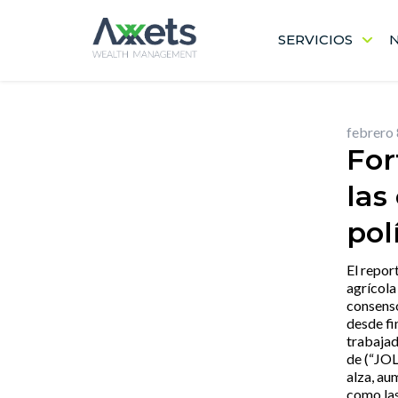
Skip
to
SERVICIOS
content
febrero 
For
las
pol
El repor
agrícola
consenso
desde fi
trabajad
de (“JOL
alza, au
como las