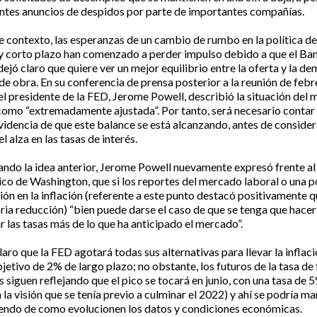
entes anuncios de despidos por parte de importantes compañías.
e contexto, las esperanzas de un cambio de rumbo en la política d
y corto plazo han comenzado a perder impulso debido a que el Ba
dejó claro que quiere ver un mejor equilibrio entre la oferta y la d
de obra. En su conferencia de prensa posterior a la reunión de febr
 presidente de la FED, Jerome Powell, describió la situación del
como “extremadamente ajustada”. Por tanto, será necesario contar
idencia de que este balance se está alcanzando, antes de consider
l alza en las tasas de interés.
ndo la idea anterior, Jerome Powell nuevamente expresó frente al
o de Washington, que si los reportes del mercado laboral o una p
ión en la inflación (referente a este punto destacó positivamente 
ria reducción) “bien puede darse el caso de que se tenga que hacer
 las tasas más de lo que ha anticipado el mercado”.
aro que la FED agotará todas sus alternativas para llevar la inflaci
jetivo de 2% de largo plazo; no obstante, los futuros de la tasa de
s siguen reflejando que el pico se tocará en junio, con una tasa de 
n la visión que se tenía previo a culminar el 2022) y ahí se podría ma
endo de como evolucionen los datos y condiciones económicas.