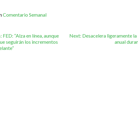
in
Comentario Semanal
vegación
:
FED: “Alza en línea, aunque
Next:
Desacelera ligeramente la 
que seguirán los incrementos
anual dura
elante”
tradas