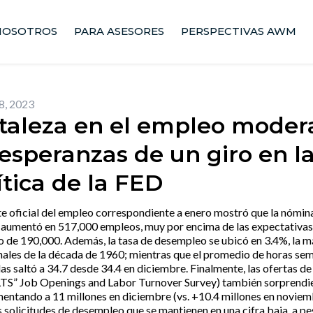
NOSOTROS
PARA ASESORES
PERSPECTIVAS AWM
8, 2023
taleza en el empleo moder
 esperanzas de un giro en l
ítica de la FED
te oficial del empleo correspondiente a enero mostró que la nómin
 aumentó en 517,000 empleos, muy por encima de las expectativas
 de 190,000. Además, la tasa de desempleo se ubicó en 3.4%, la m
nales de la década de 1960; mientras que el promedio de horas se
as saltó a 34.7 desde 34.4 en diciembre. Finalmente, las ofertas de
TS” Job Openings and Labor Turnover Survey) también sorprendie
mentando a 11 millones en diciembre (vs. +10.4 millones en noviemb
 solicitudes de desempleo que se mantienen en una cifra baja, a pe