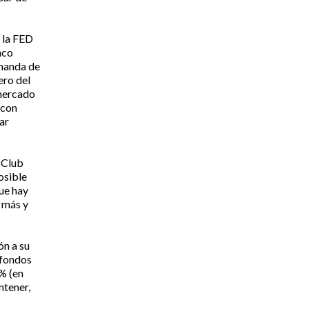
e la FED
nco
emanda de
ero del
 mercado
 con
ar
 Club
osible
que hay
 más y
ón a su
 fondos
5% (en
ntener,