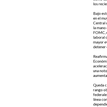
los reci
Bajo est
en el mu
Central 
la mano 
FOMC, el
laboral 
mayor ev
detener e
Reafirma
Económic
acelerac
una noto
aumentar
Queda cl
rango ob
federale
línea co
dependi