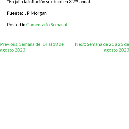
*En julio la inflación se ubicó en 3.2% anual.
Fuente:
JP Morgan
Posted in
Comentario Semanal
Navegación
Previous:
Semana del 14 al 18 de
Next:
Semana de 21 a 25 de
agosto 2023
agosto 2023
de
entradas