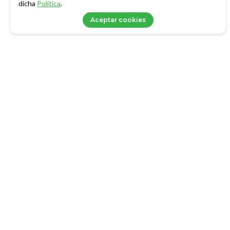
dicha
Política
.
Aceptar cookies
LOGIN
Nosotros
Family office
info@axxets.com
Gestión de Patrimonio
AWM Partners
Perspectivas AWM
Preguntas frecuentes
Contactar